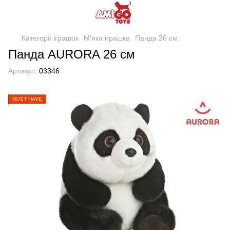
Категорії іграшок
М'яка іграшка
Панда 26 см
Панда AURORA 26 см
Артикул:
03346
MUST HAVE