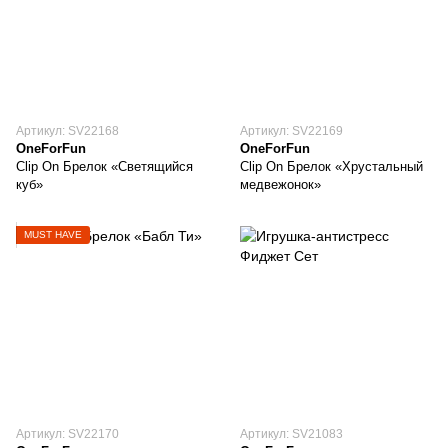
Артикул: SV22168
Артикул: SV22169
OneForFun
OneForFun
Clip On Брелок «Светящийся
Clip On Брелок «Хрустальный
куб»
медвежонок»
MUST HAVE
Артикул: SV22170
Артикул: SV21083