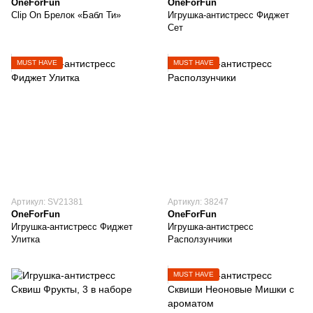
OneForFun
OneForFun
Clip On Брелок «Бабл Ти»
Игрушка-антистресс Фиджет
Сет
MUST HAVE
MUST HAVE
Артикул: SV21381
Артикул: 38247
OneForFun
OneForFun
Игрушка-антистресс Фиджет
Игрушка-антистресс
Улитка
Расползунчики
MUST HAVE