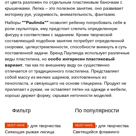
от цвета разложен по отдельным пластиковым баночкам с
крышечками. Лепка – это полезное занятие, оно развивает
моторику рук, усидчивость, внимательность, фантазию.
Наборы
""Paulinda""
позволят ребенку попробовать себя в
роли скульптора, ему предстоит слепить определенную
фигуру в соответствии с заданием. Кроме творческой
составляющей подобное занятие потребует определенной
сноровки, целеустремленности, способности вникнуть в суть
поставленной задачи. Бренд Паулинда использует различные
виды пластилина, но
особо интересен пластиковый
вариант
, так как по внешнему виду он существенно
отличается от традиционного пластилина. Представляет
собой массу из мелких шариков, изготовленных из
пенопласта, и связующего на основе глицерина. Продукт не
прилипает к рукам, не оставляет пятен на одежде и мебели,
хорошо держит форму, скрывая неточности моделей.
Фильтр
По популярности
MUST HAVE
MUST HAVE