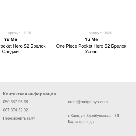
Артикул: 11925
Артикул: 11926
Yu Me
Yu Me
Pocket Hero S2 Брелок
One Piece Pocket Hero S2 Брелок
Санджи
Усопп
Контактная информация
050 357 96 68
order@amigotoys.com
067 374 32 02
г. Киев, ул. Здолбуновская, 7Д
Перезвонить вам?
Карта проезда