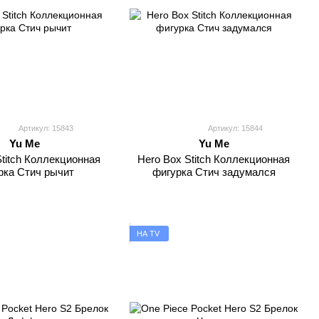
Артикул: 15843
Артикул: 15844
Yu Me
Yu Me
Stitch Коллекционная
Hero Box Stitch Коллекционная
рка Стич рычит
фигурка Стич задумался
НА TV