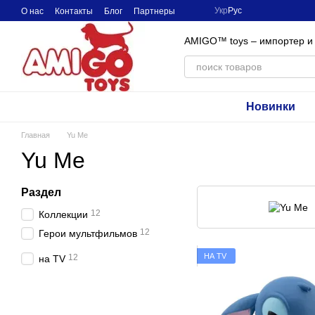
Перейти к основному контенту
Укр
Рус
О нас
Контакты
Блог
Партнеры
AMIGO™ toys – импортер и
Новинки
Главная
Yu Me
Yu Me
Раздел
12
Коллекции
12
Герои мультфильмов
НА TV
12
на TV