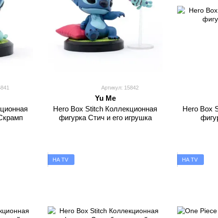
5841
Артикул: 15842
Yu Me
кционная
Hero Box Stitch Коллекционная
Hero Box 
 Скрамп
фигурка Стич и его игрушка
фигу
НА TV
НА TV