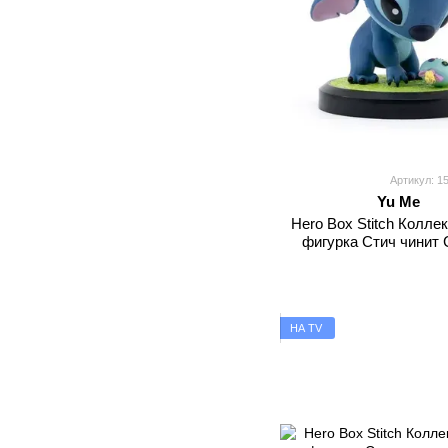
Артикул: 1
Yu Me
Hero Box Stitch Колле
фигурка Стич чинит
НА TV