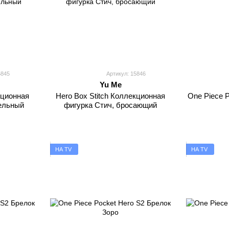
5845
Артикул: 15846
Yu Me
кционная
Hero Box Stitch Коллекционная
One Piece 
ельный
фигурка Стич, бросающий
НА TV
НА TV