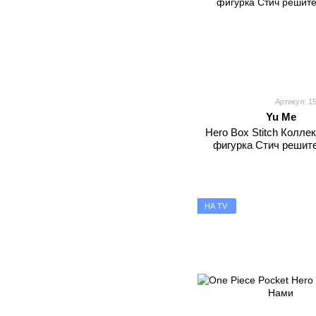
Артикул: 1
Yu Me
Hero Box Stitch Колле
фигурка Стич решит
НА TV