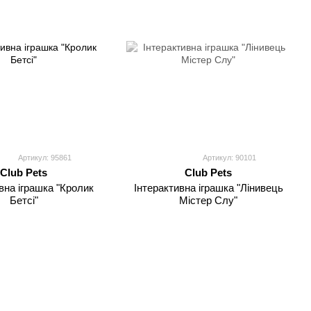
Артикул: 95861
Артикул: 90101
Club Pets
Club Pets
вна іграшка "Кролик
Інтерактивна іграшка "Лінивець
Бетсі"
Містер Слу"