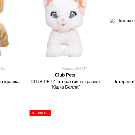
1314
Артикул: 907737
Club Pets
а іграшка
CLUB PETZ Інтерактивна іграшка
Інтеракти
"Кішка Белла"
ВІДЕО