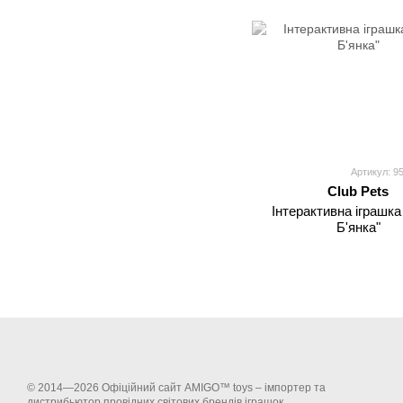
Артикул: 9
Club Pets
Інтерактивна іграшка
Б'янка"
© 2014—2026 Офіційний сайт AMIGO™ toys – імпортер та
дистрибьютор провідних світових брендів іграшок.