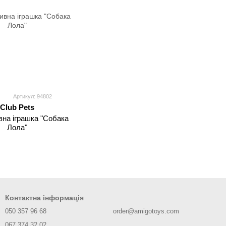
Артикул: 94802
Club Pets
вна іграшка "Собака
Лола"
Контактна інформація
050 357 96 68
order@amigotoys.com
067 374 32 02