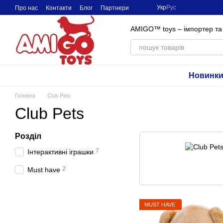
Перейти до основного контенту
Укр
Рус
Про нас
Контакти
Блог
Партнери
AMIGO™ toys – імпортер та 
Новинк
Головна
Club Pets
Club Pets
Розділ
7
Інтерактивні іграшки
2
Must have
MUST HAVE