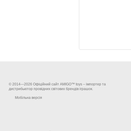
© 2014—2026 Офіційний сайт AMIGO™ toys – імпортер та
дистрибьютор провідних світових брендів іграшок.
Мобільна версія