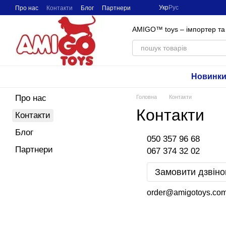
Перейти до основного контенту
Укр
Рус
Про нас
Контакти
Блог
Партнери
AMIGO™ toys – імпортер та 
Новинк
Про нас
Головна
Контакти
Контакти
Контакти
Блог
050 357 96 68
Партнери
067 374 32 02
Замовити дзвіно
order@amigotoys.co