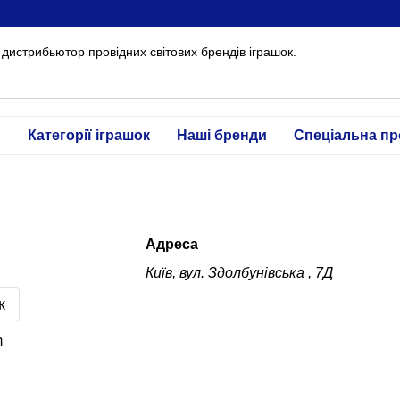
дистрибьютор провідних світових брендів іграшок.
и
Категорії іграшок
Наші бренди
Спеціальна пр
Адреса
Київ, вул. Здолбунівська , 7Д
к
m