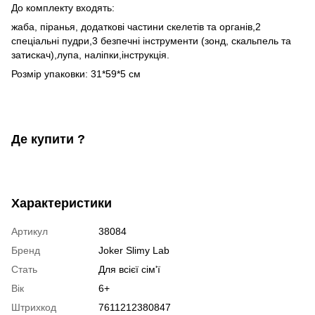
До комплекту входять:
жаба, піранья, додаткові частини скелетів та органів,2
спеціальні пудри,3 безпечні інструменти (зонд, скальпель та
затискач),лупа, наліпки,інструкція.
Розмір упаковки: 31*59*5 см
Де купити ?
Характеристики
Артикул
38084
Бренд
Joker Slimy Lab
Стать
Для всієї сім'ї
Вік
6+
Штрихкод
7611212380847