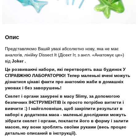
Опис
Представляємо Вашій увазі абсолютно нову, яка не має
аналогів, лінійку Dissect It (Дісект Іт, з англ. «Анатомує це»)
від
Joker .
Це розвиваючі набори, які перетворять ваш будинок У
СПРАВЖНЮ ЛАБОРАТОРІЮ! Тепер маленькі вчені можуть
дізнатися цікаві факти про анатомію жаби в домашніх
умовах і без заворушень!
Cкелет і органи занурені в масу Slimy, за допомогою
безпечних ІНСТРУМЕНТІВ їх просто потрібно витягти і
вивчити :) І найголовніше, щоб закріпити результат в
наборі є додаткова маса - маленькі дослідники можуть
зібрати скелет і органи, покласти його в форму і залити
масою, яку вони зроблять своїми руками (весь процес
детально описаний в інструкції).