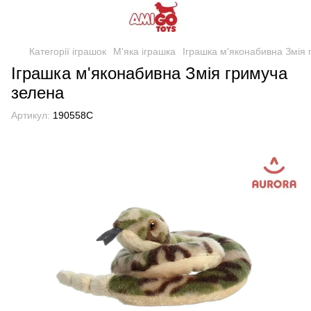
Категорії іграшок
М'яка іграшка
Іграшка м'яконабивна Змія 
Іграшка м'яконабивна Змія гримуча
зелена
Артикул:
190558C