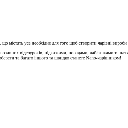
 що містять усе необхідне для того щоб створити чарівні вироби
люзивних відеоуроків, підказками, порадами, лайфхаками та нат
обереги та багато іншого та швидко станете Nano-чарівником!