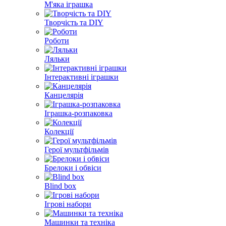
М'яка іграшка
Творчість та DIY
Роботи
Ляльки
Інтерактивні іграшки
Канцелярія
Іграшка-розпаковка
Колекції
Герої мультфільмів
Брелоки і обвіси
Blind box
Ігрові набори
Машинки та техніка