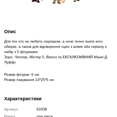
Опис
Для тих хто не любить сюрпризи, а хоче точно знати кого
обирає, а також для відтворення сцен з аніме або серіалу є
набір з 5 фігурками:
Зоро, Чоппер, Містер 5, Вапол та ЕКСКЛЮЗИВНИЙ Манкі Д.
Луффі.
Розмір фігурки: 6 см.
Розмір пакування:13*25*5 см
Характеристики
Артикул
63338
Бренд
one piece