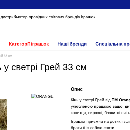
дистрибьютор провідних світових брендів іграшок.
и
Категорії іграшок
Наші бренди
Спеціальна пр
рей 33 см
у светрі Грей 33 см
Опис
Кінь у светрі Грей від
ТМ Oran
улюбленою іграшкою вашої дитин
копитця, виразні, блакитні очі 
Іграшка приємна на дотик і зш
брати її із собою спати.