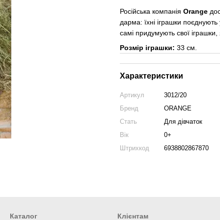
Російська компанія
Orange
дос
дарма: їхні іграшки поєднують 
самі придумують свої іграшки, я
Розмір іграшки:
33 см.
Характеристики
Артикул
3012/20
Бренд
ORANGE
Стать
Для дівчаток
Вік
0+
Штрихкод
6938802867870
Каталог
Клієнтам