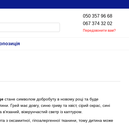
050 357 96 68
067 374 32 02
Передзвонити вам?
опозиція
ge
стане символом добробуту в новому році та буде
и. Грей має довгу, синю гриву та хвіст, сірий окрас, сині
та в'язаний, візерунчастий светр із каптуром.
ита з оксамитної, гіпоалергенної тканини, тому дитина може