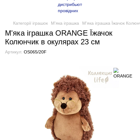
Категорії іграшок
М'яка іграшка
М'яка іграшка Їжачок Колюн
М'яка іграшка ORANGE Їжачок
Колюнчик в окулярах 23 см
Артикул:
OS065/20F