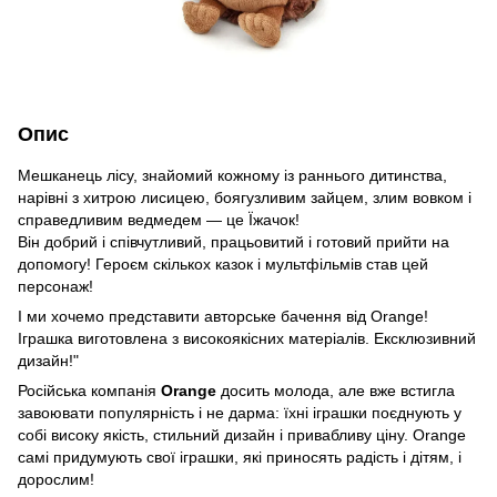
Опис
Мешканець лісу, знайомий кожному із раннього дитинства,
нарівні з хитрою лисицею, боягузливим зайцем, злим вовком і
справедливим ведмедем — це Їжачок!
Він добрий і співчутливий, працьовитий і готовий прийти на
допомогу! Героєм скількох казок і мультфільмів став цей
персонаж!
І ми хочемо представити авторське бачення від Orange!
Іграшка виготовлена з високоякісних матеріалів. Ексклюзивний
дизайн!"
Російська компанія
Orange
досить молода, але вже встигла
завоювати популярність і не дарма: їхні іграшки поєднують у
собі високу якість, стильний дизайн і привабливу ціну. Orange
самі придумують свої іграшки, які приносять радість і дітям, і
дорослим!