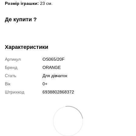
Розмір іграшки:
23 см.
Де купити ?
Характеристики
Артикул
OS065/20F
Бренд
ORANGE
Стать
Для дівчаток
Вік
0+
Штрихкод
6938802868372