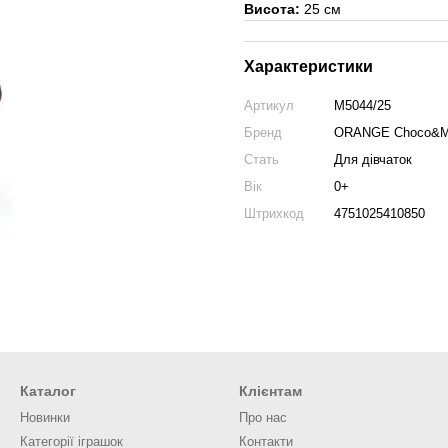
Висота:
25 см
Характеристики
Артикул
M5044/25
Бренд
ORANGE Choco&M
Стать
Для дівчаток
Вік
0+
Штрихкод
4751025410850
Каталог
Клієнтам
Новинки
Про нас
Категорії іграшок
Контакти