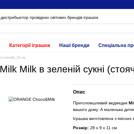
дистрибьютор провідних світових брендів іграшок.
и
Категорії іграшок
Наші бренди
Спеціальна пр
 (стоячий), 25 см
 Milk в зеленій сукні (стояч
Опис
Приголомшливий ведмедик
Mi
вашого дому. А маленька дитин
Іграшка виготовлена з якісних 
Розмір:
28 х 9 х 11 см