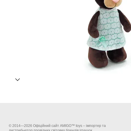
© 2014—2026 Офіційний сайт AMIGO™ toys – імпортер та
дистрибьютор провідних світових брендів іграшок.