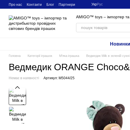
Перейти до основного контенту
Укр
Рус
Про нас
Контакти
Блог
Партнери
AMIGO™ toys – імпортер та 
Новинк
Головна
Категорії іграшок
М'яка іграшка
Ведмедик Milk в зеленій сукні
Ведмедик ORANGE Choco&Milk
Немає в наявності
Артикул: M5044/25