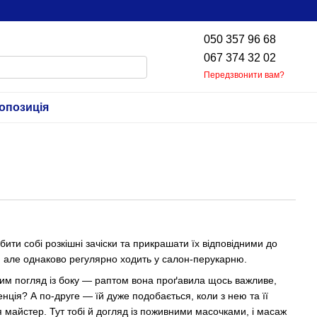
050 357 96 68
067 374 32 02
Передзвонити вам?
опозиція
ити собі розкішні зачіски та прикрашати їх відповідними до
 але однаково регулярно ходить у салон-перукарню.
вим погляд із боку — раптом вона проґавила щось важливе,
нція? А по-друге — їй дуже подобається, коли з нею та її
майстер. Тут тобі й догляд із поживними масочками, і масаж