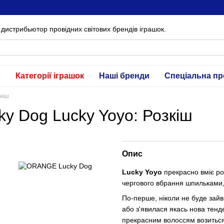
дистрибьютор провідних світових брендів іграшок.
и
Категорії іграшок
Наші бренди
Спеціальна пр
зкіш
y Dog Lucky Yoyo: Розкіш
Опис
Lucky Yoyo
прекрасно вміє роб
чергового вбрання шпильками,
По-перше, ніколи не буде зай
або з'явилася якась нова тенде
прекрасним волоссям возиться 