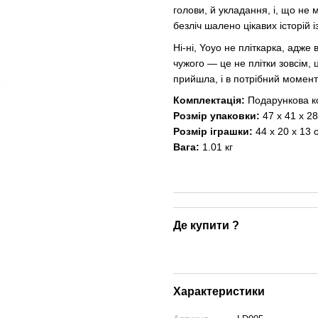
голови, й укладання, і, що не
безліч шалено цікавих історій і
Ні-ні, Yoyo не пліткарка, адж
чужого — це не плітки зовсім, 
прийшла, і в потрібний момент 
Комплектація:
Подарункова ко
Розмір упаковки:
47 х 41 х 2
Розмір іграшки:
44 х 20 х 13 
Вага:
1.01 кг
Де купити ?
Характеристики