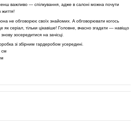
 менш важливо — спілкування, адже в салоні можна почути
з життя!
е вона не обговорює своїх знайомих. А обговорювати когось
це як серіал, тільки цікавіше! Головне, вчасно згадати — навіщо
знову зосередитися на зачісці.
робка зі збірним гардеробом усередині.
8 см
см