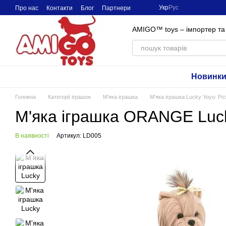
Перейти до основного контенту
Укр
Рус
Про нас
Контакти
Блог
Партнери
AMIGO™ toys – імпортер та 
Новинк
Головна
Категорії іграшок
М'яка іграшка
М'яка іграшка Lucky Yoyo: Ро
М'яка іграшка ORANGE Luck
В наявності
Артикул: LD005