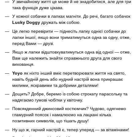
У звичайному житті це може й не знадобитися, але для гри
така функція дуже цікава.
У кожної собачки в лапках магніти. До речі, багато собачок
Lucky Doggy
дружать між собою.
Це легко перевірити — піднесіть лапку однієї собачки до
лапки іншої, якщо вони триматимуться одна за одну, отже,
перед Вами — друзі.
Якщо ж лапки відштовхуватимуться одна від одної — отже,
Вам ще належить знайти справжнього друга для свого
вихованця.
Yoyo
як ніхто інший вміє перетворювати життя на свято,
навіть будній день або нудний настрій вона прикрашає
милими, яскравими та добрими деталями!
Дощить? Добре, беремо із собою строкату парасольку та
надягаємо гумові чобітки у квіточку.
Повсякденний джинсовий костюмчик? Чудово, одягнемо
гламурний поясок і намалюємо на лацкані кілька
позитивних символів, що тішать душу!
Ну що ж, гарний настрій є, тепер уперед — за вітамінами!