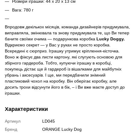
Розміри іграшки: 44 х 20 х 13 см
Вага: 780 г
Впродовж декількох місяців, команда дизайнерів придумувала,
виправляла, змінювала та знову придумувала те, що Ви тепер
бачите своїми очима — подарункова коробка
Lucky Doggy.
Відкриємо секрет — у Вас у руках не просто коробка.
Всередині є сюрприз. Іграшку утримує кріплення-кісточка.
Воно ж фіксує два листи картону, які слугують основою для
збірного гардероба. Тобто, купуючи іграшку в коробці,
покупець дістає ще й гардероб із вішалками для майбутніх
убрань і аксесуарів. І ще, ми передбачили знімний
пластиковий чохол на коробку. Він оберігає коробку, але
досить трохи відсунути його в бік, – і Ви вже маєте доступ до
іграшки.
Характеристики
Артикул
LD045
Бренд
ORANGE Lucky Dog