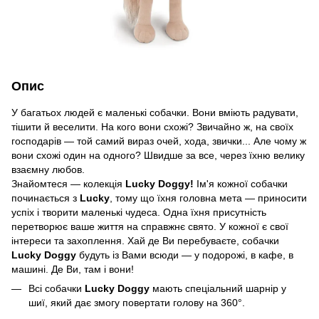
Опис
У багатьох людей є маленькі собачки. Вони вміють радувати,
тішити й веселити. На кого вони схожі? Звичайно ж, на своїх
господарів — той самий вираз очей, хода, звички... Але чому ж
вони схожі один на одного? Швидше за все, через їхню велику
взаємну любов.
Знайомтеся — колекція
Lucky Doggy!
Ім'я кожної собачки
починається з
Lucky
, тому що їхня головна мета — приносити
успіх і творити маленькі чудеса. Одна їхня присутність
перетворює ваше життя на справжнє свято. У кожної є свої
інтереси та захоплення. Хай де Ви перебуваєте, собачки
Lucky Doggy
будуть із Вами всюди — у подорожі, в кафе, в
машині. Де Ви, там і вони!
Всі собачки
Lucky Doggy
мають спеціальний шарнір у
шиї, який дає змогу повертати голову на 360°.