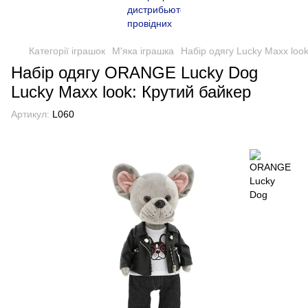
Категорії іграшок
М'яка іграшка
Набір одягу Lucky Maxx loo
Набір одягу ORANGE Lucky Dog
Lucky Maxx look: Крутий байкер
Артикул:
L060