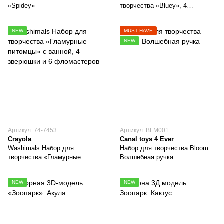
«Spidey»
творчества «Bluey», 4
зверюшки и 6 фломастеров
NEW
MUST HAVE
NEW
Артикул: 74-7453
Артикул: BLM001
Crayola
Canal toys 4 Ever
Washimals Набор для
Набор для творчества Bloom
творчества «Гламурные
Волшебная ручка
питомцы» с ванной, 4
зверюшки и 6 фломастеров
NEW
NEW