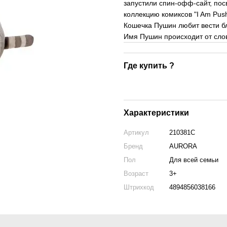
запустили спин-офф-сайт, по
коллекцию комиксов "I Am Pus
Кошечка Пушин любит вести бл
Имя Пушин происходит от слова
Где купить ?
Характеристики
Артикул
210381C
Бренд
AURORA
Пол
Для всей семьи
Возраст
3+
Штрихкод
4894856038166