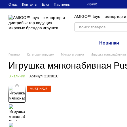
Перейти к основному контенту
Укр
Рус
О нас
Контакты
Блог
Партнеры
AMIGO™ toys – импортер и
Новинки
Главная
Категории игрушек
Мягкая игрушка
Игрушка мягконабивная 
Игрушка мягконабивная Pus
В наличии
Артикул: 210381C
MUST HAVE