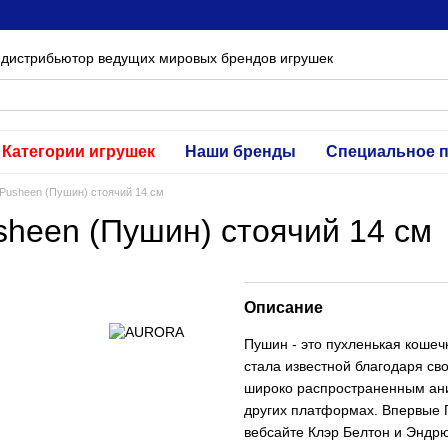
 дистрибьютор ведущих мировых брендов игрушек
Категории игрушек
Наши бренды
Специальное 
Pusheen (Пушин) стоячий 14 см
heen (Пушин) стоячий 14 см
Описание
Пушин - это пухленькая кошеч
стала известной благодаря св
широко распространенным ани
других платформах. Впервые 
вебсайте Клэр Белтон и Эндрю