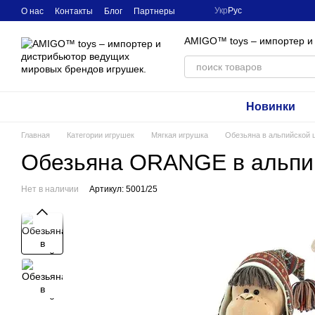
Перейти к основному контенту
Укр
Рус
О нас
Контакты
Блог
Партнеры
AMIGO™ toys – импортер и
Новинки
Главная
Категории игрушек
Мягкая игрушка
Обезьяна в альпийской ш
Обезьяна ORANGE в альпий
Нет в наличии
Артикул: 5001/25