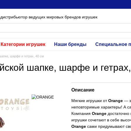
 дистрибьютор ведущих мировых брендов игрушек
Категории игрушек
Наши бренды
Специальное 
апке, шарфе и гетрах, 40 см
ской шапке, шарфе и гетрах,
Описание
Мягкие игрушки от
Orange
— э
неповторимые характеры! А са
Компания
Orange
достаточно 
игрушки сочетают в себе высо
Orange
сами придумывают свои