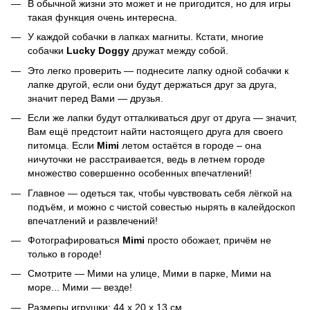
В обычной жизни это может и не пригодится, но для игры
такая функция очень интересна.
У каждой собачки в лапках магниты. Кстати, многие
собачки
Lucky Doggy
дружат между собой.
Это легко проверить — поднесите лапку одной собачки к
лапке другой, если они будут держаться друг за друга,
значит перед Вами — друзья.
Если же лапки будут отталкиваться друг от друга — значит,
Вам ещё предстоит найти настоящего друга для своего
питомца. Если
Mimi
летом остаётся в городе – она
ничуточки не расстраивается, ведь в летнем городе
множество совершенно особенных впечатлений!
Главное — одеться так, чтобы чувствовать себя лёгкой на
подъём, и можно с чистой совестью нырять в калейдоскоп
впечатлений и развлечений!
Фотографироваться
Mimi
просто обожает, причём не
только в городе!
Смотрите — Мими на улице, Мими в парке, Мими на
море... Мими — везде!
Размеры игрушки: 44 х 20 х 13 см