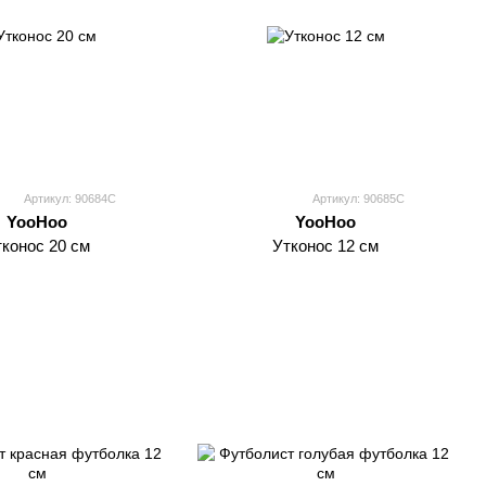
Артикул: 90684C
Артикул: 90685С
YooHoo
YooHoo
тконос 20 см
Утконос 12 см