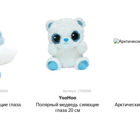
- Не содержит вредных красителей
- Не деформируется
- Не теряет внешний вид при машинной стирке
- Прекрасный подарок для вашего малыша
0069A
Артикул: 170069B
YooHoo
щие глаза
Полярный медведь сияющие
Арктически
глаза 20 см