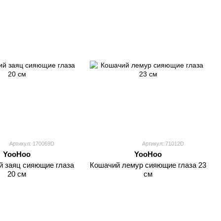
Артикул: 170069D
Артикул: 71012D
YooHoo
YooHoo
й заяц сияющие глаза
Кошачий лемур сияющие глаза 23
20 см
см