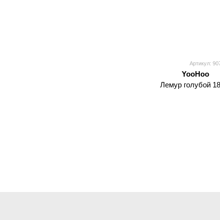
Артикул: 90
YooHoo
Лемур голубой 18