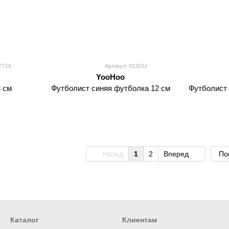
773A
Артикул: 91303J
YooHoo
 см
Футболист синяя футболка 12 см
Футболист 
Назад
1
2
Вперед
По
Каталог
Клиентам