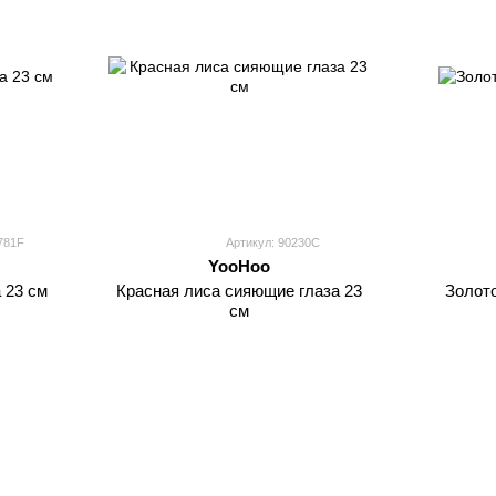
781F
Артикул: 90230C
YooHoo
 23 см
Красная лиса сияющие глаза 23
Золото
см