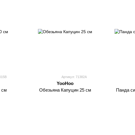
015B
Артикул: 71382A
YooHoo
 см
Обезьяна Капуцин 25 см
Панда си