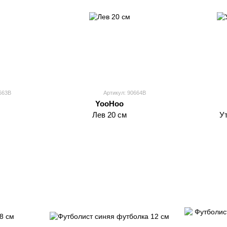
663B
Артикул: 90664В
YooHoo
Лев 20 см
У