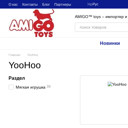
Перейти к основному контенту
Укр
Рус
О нас
Контакты
Блог
Партнеры
AMIGO™ toys – импортер и
Новинки
Главная
YooHoo
YooHoo
Раздел
39
Мягкая игрушка