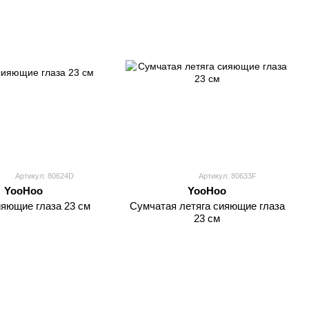
Артикул: 80624D
Артикул: 80633F
YooHoo
YooHoo
яющие глаза 23 см
Сумчатая летяга сияющие глаза
23 см