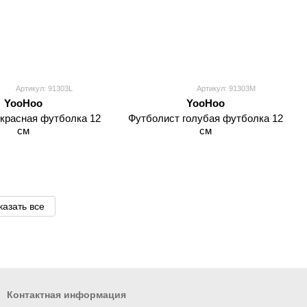
Артикул: 91303L
Артикул: 91303M
YooHoo
YooHoo
красная футболка 12
Футболист голубая футболка 12
см
см
казать все
Контактная информация