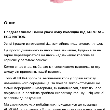
Опис
Представляємо Вашій увазі нову колекцію від AURORA –
ECO NATION.
Усі ці іграшки виготовлені зі… звичайних пластикових пляшок!
Це просто дивовижно як щось таке звичайне, буденне та не
гарне перетворюється на щось надзвичайно красиве та
корисне у багатьох сенсах!
Кожен з нас знає, як багато ми споживаємо пластика та яку
шкоду він приносить нашій планеті.
Тому AURORA зробила величезний крок у справі захисту
навколишнього середовища, та почала використовувати не
тільки перероблені матеріали, як наповнювач, етикетки, або
пакування, а повністю зробила екологічну іграшку – від кожної
ворсинки до пакування.
Ми закликаємо усіх небайдужих приєднатися до команди
AURORA та дарувати з її іграшками не тільки посмішки, а ще й