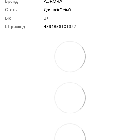
Бренд
AURORA
Стать
Для всієї сім'ї
Вік
0+
Штрихкод
4894856101327