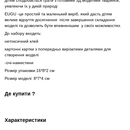
дітям сподобається грати з готовими 3Д моделіми тваринок,
уявляючи їх у дикій природі
EUGU -це простий та маленький виріб, який дасть дітям
велике відчуття досягнення після завершення складання
моделі та дозволить бути впевненішим у своїх можливостях.
До набору входить:
нетоксичний клей
картонні картки з попередньо вирізатими деталями для
створення моделі
-очі-намистини
Розмір упаковки:16*8*2 см
Розмір моделі: 8*7*4 см
Де купити ?
Характеристики