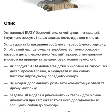
Опис
Усі маленькі EUGY безпечні, екологічні, цікаві, пізнавальні,
інтуитивно зрозумілі та аж зашквалюють від рівня милоти.
Усі фігурки та їх пакування зроблені з переробленого картону.
У той самий час, це сучасне виробництво: точно розкроєні
лазером деталі, екологично "чистий" процес з мінімальним
впривом на природу та запатентовані новітні технології.
як продукт STEM допомагає дітям з числами та лічбою, всі
деталі пронумеровані, а з'єднувати їх між собою
потрібно відповідному порядково номеру
3Д моделі допомагають розвивати концентрацію уваги та
дрібну моторику
завдяки 3Д моделям різномантітних тварин діти більше
дізнаються про світ, цікавляться його дослідженням то
зрощують любов до природи