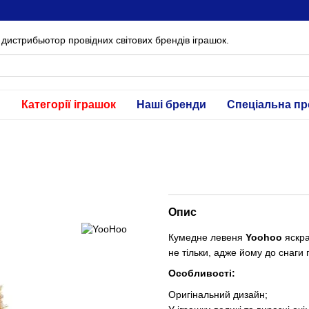
дистрибьютор провідних світових брендів іграшок.
и
Категорії іграшок
Наші бренди
Спеціальна пр
Опис
Кумедне левеня
Yoohoo
яскра
не тільки, адже йому до снаги 
Особливості:
Оригінальний дизайн;