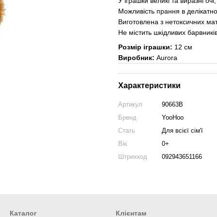
У іграшки великі та виразні очі;
Можливість прання в делікатн
Виготовлена з нетоксичних мат
Не містить шкідливих барвників
Розмір іграшки:
12 см
Виробник:
Aurora
Характеристики
Артикул
90663B
Бренд
YooHoo
Стать
Для всієї сім'ї
Вік
0+
Штрихкод
092943651166
Каталог
Клієнтам