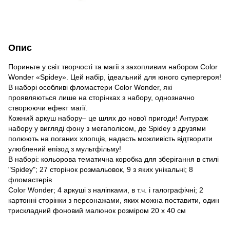
Опис
Пориньте у світ творчості та магії з захопливим набором Color
Wonder «Spidey». Цей набір, ідеальний для юного супергероя!
В наборі особливі фломастери Color Wonder, які
проявляються лише на сторінках з набору, однозначно
створюючи ефект магії.
Кожний аркуш набору– це шлях до нової пригоди! Антураж
набору у вигляді фону з мегаполісом, де Spidey з друзями
полюють на поганих хлопців, надасть можливість відтворити
улюблений епізод з мультфільму!
В наборі: кольорова тематична коробка для зберігання в стилі
"Spidey"; 27 сторінок розмальовок, 9 з яких унікальні; 8
фломастерів
Color Wonder; 4 аркуші з наліпками, в т.ч. і галографічні; 2
картонні сторінки з персонажами, яких можна поставити, один
трискладний фоновий малюнок розміром 20 x 40 см